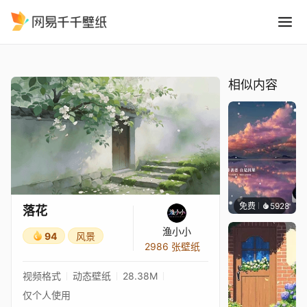
落花
精选
落花
相似内容
免费
5928
冰茶L
落花
渔小小
94
风景
2986 张壁纸
视频格式
动态壁纸
28.38M
仅个人使用