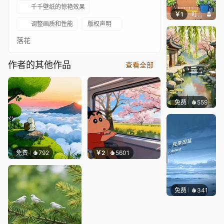
千千壁纸的惊艳效果
￥1
叮叮当当
调整画质和性能
版权声明
落花
作者的其他作品
查看全部
免费
559
渔小小
免费
792
￥2
5601
免费
341
冰茶Ln