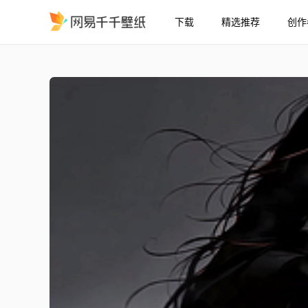
下载
精选推荐
创作
美女和猫咪
精选
美女和猫咪