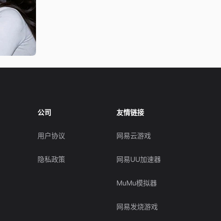
公司
友情链接
用户协议
网易云游戏
隐私政策
网易UU加速器
MuMu模拟器
网易发烧游戏