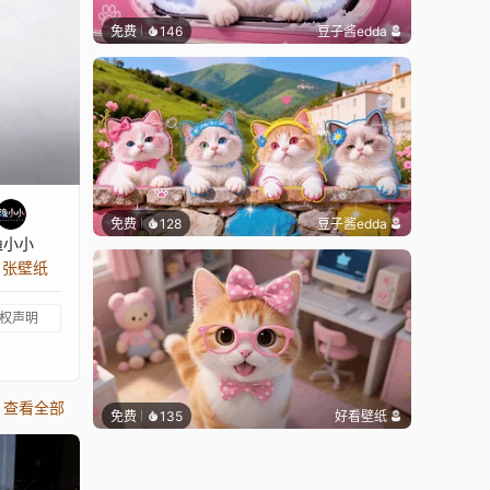
免费
146
豆子酱edda
免费
128
豆子酱edda
渔小小
9 张壁纸
权声明
查看全部
免费
135
好看壁纸