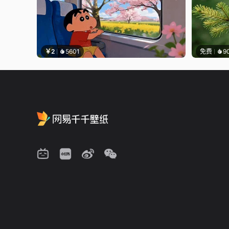
￥2
5601
免费
9