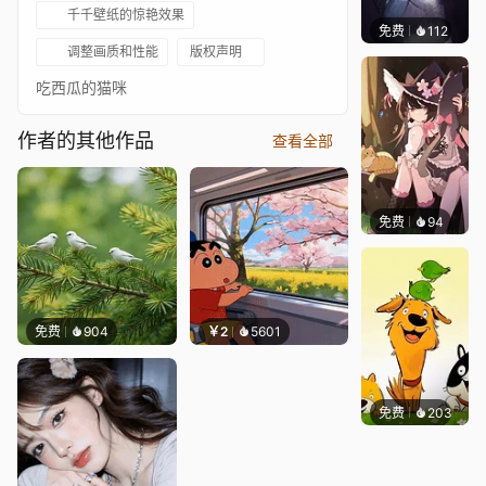
千千壁纸的惊艳效果
免费
112
Asuki
调整画质和性能
版权声明
吃西瓜的猫咪
作者的其他作品
查看全部
免费
94
Evolut
免费
904
￥2
5601
免费
203
渔小小