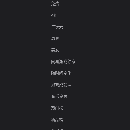
免费
4K
二次元
风景
美女
网易游戏独家
随时间变化
游戏成就墙
音乐桌面
热门榜
新品榜