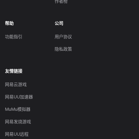
作者榜
帮助
公司
功能指引
用户协议
隐私政策
友情链接
网易云游戏
网易UU加速器
MuMu模拟器
网易发烧游戏
网易UU远程