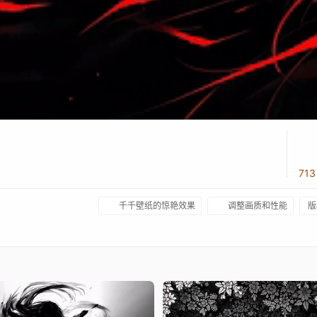
71
千千壁纸的惊艳效果
调整画质和性能
版