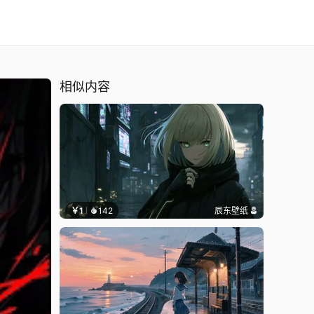
相似内容
￥1
142
辰东壁纸