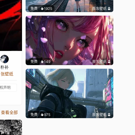
免费
1925
辰东壁纸
免费
149
辰东壁纸
朴补
3 张壁纸
权声明
查看全部
免费
975
辰东壁纸