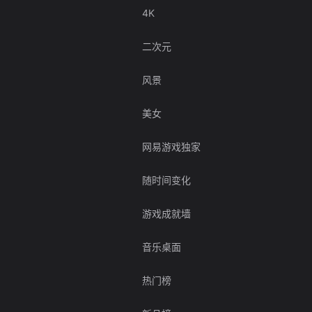
4K
二次元
风景
美女
网易游戏独家
随时间变化
游戏成就墙
音乐桌面
热门榜