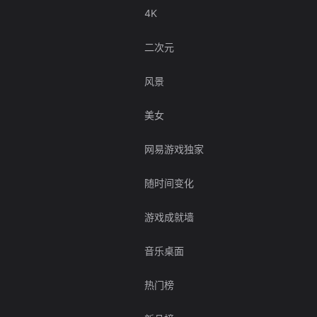
4K
二次元
风景
美女
网易游戏独家
随时间变化
游戏成就墙
音乐桌面
热门榜