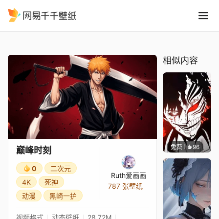
巅峰时刻
精选
巅峰时刻
相似内容
免费
96
720
巅峰时刻
0
二次元
Ruth爱画画
4K
死神
787 张壁纸
动漫
黑崎一护
视频格式
动态壁纸
28.72M