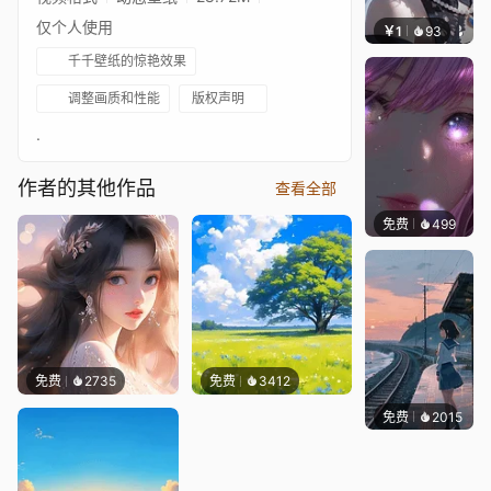
仅个人使用
￥1
93
辰东壁
千千壁纸的惊艳效果
调整画质和性能
版权声明
.
作者的其他作品
查看全部
免费
499
辰东壁
免费
2735
免费
3412
免费
2015
辰东