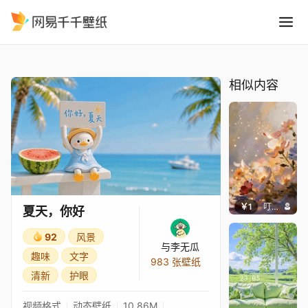
夏天，你好
精选
夏天，你好
相似内容
￥1
叮叮当当
夏天，你好
92
风景
与李无瓜
趣味
文字
983 张壁纸
清新
护眼
视频格式
动态壁纸
10.86M