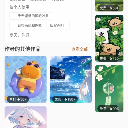
仅个人使用
免费
561
豆子酱e
千千壁纸的惊艳效果
调整画质和性能
版权声明
夏天，你好
作者的其他作品
查看全部
免费
720
渔小小
￥1
507
免费
1507
免费
905
好看壁