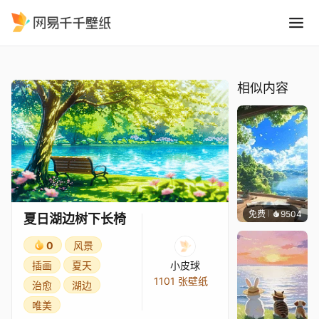
夏日湖边树下长椅
精选
夏日湖边树下长椅
相似内容
免费
9504
叮叮
夏日湖边树下长椅
0
风景
插画
夏天
小皮球
1101 张壁纸
治愈
湖边
唯美