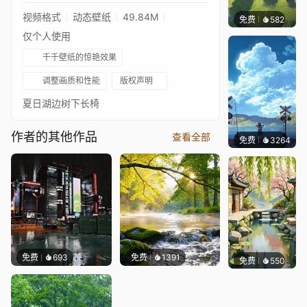
视频格式
动态壁纸
49.84M
免费
582
渔小小
仅个人使用
千千壁纸的惊艳效果
调整画质和性能
版权声明
夏日湖边树下长椅
作者的其他作品
查看全部
免费
3264
星梦
免费
693
免费
1391
免费
550
渔小小