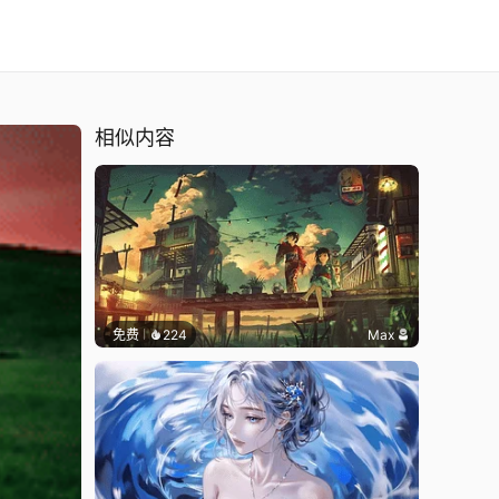
相似内容
免费
224
Max