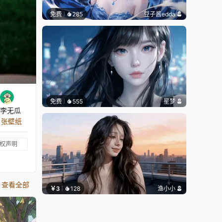
免费
285
豆子酱edda
免费
555
星梦
李无瓜
2 张壁纸
权声明
查看全部
￥3
128
渔小小