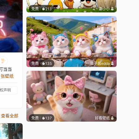
免费
213
渔小小
免费
135
豆子酱edda
叮当当
5 张壁纸
权声明
查看全部
免费
137
好看壁纸