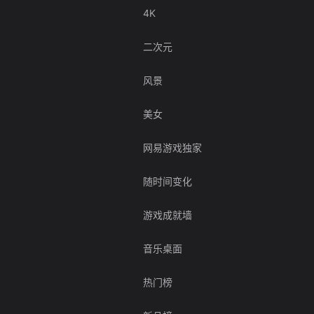
4K
二次元
风景
美女
网易游戏独家
随时间变化
游戏成就墙
音乐桌面
热门榜