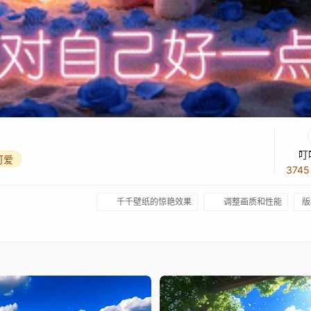
叮
可爱
374
千千壁纸的惊艳效果
调整画质和性能
版