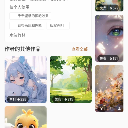
仅个人使用
免费
572
渔小小
千千壁纸的惊艳效果
调整画质和性能
版权声明
水波竹林
作者的其他作品
查看全部
免费
151
星梦
￥1
228
免费
215
￥1
叮叮当当