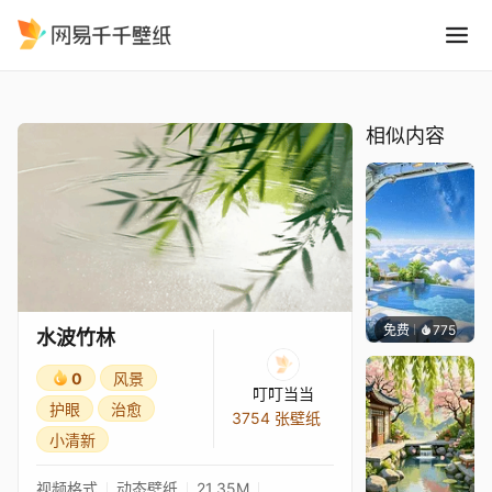
水波竹林
精选
水波竹林
相似内容
免费
775
豆子酱e
水波竹林
0
风景
叮叮当当
护眼
治愈
3754 张壁纸
小清新
视频格式
动态壁纸
21.35M