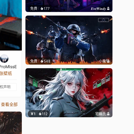
免费
177
𝑬𝒗𝒆𝑾𝒊𝒏𝒅𝒚
免费
548
小鬼
ProMIssE
 张壁纸
权声明
查看全部
￥1
112
宅婳氏