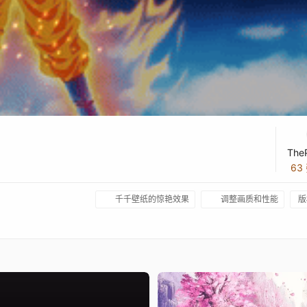
The
63
千千壁纸的惊艳效果
调整画质和性能
版