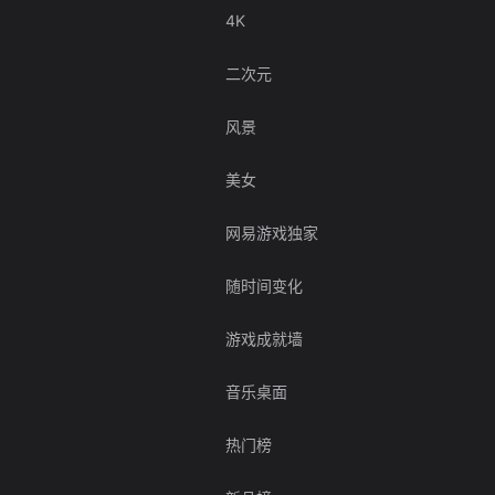
4K
二次元
风景
美女
网易游戏独家
随时间变化
游戏成就墙
音乐桌面
热门榜