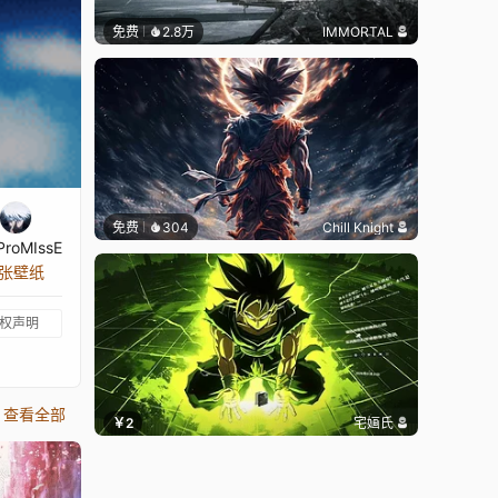
免费
2.8万
IMMORTAL
免费
304
Chill Knight
ProMIssE
 张壁纸
权声明
查看全部
￥2
宅婳氏