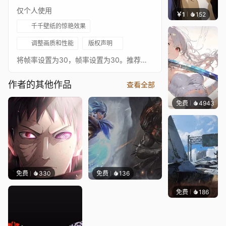
仅个人使用
￥1
152
可可爱
千千壁纸的惊艳效果
调整画质和性能
版权声明
将帧率设置为30，帧率设置为30。推荐我并关注我。
作者的其他作品
查看全部
免费
4943
꙳NOZ
免费
330
免费
136
免费
186
Syxap