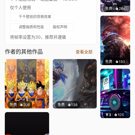
仅个人使用
免费
284
Ado
千千壁纸的惊艳效果
调整画质和性能
版权声明
将帧率设置为30，推荐并遵循
作者的其他作品
查看全部
免费
193
Syxap
免费
206
免费
136
￥3
105
好看