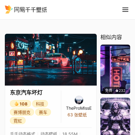
东京汽车坏灯
精选
东京汽车坏灯
相似内容
免费
232
鲨鲨啊
东京汽车坏灯
108
科技
TheProMIssE
赛博朋克
赛车
63 张壁纸
霓虹
千千动态格式
动态壁纸
18.55M