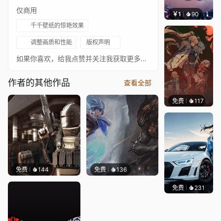
仅商用
￥1
90
叮叮当
千千壁纸的惊艳效果
调整画质和性能
版权声明
如果你喜欢，给我点赞并关注我获取更多内容，帧率设置为30
作者的其他作品
查看全部
免费
117
Nesu
免费
144
免费
136
免费
231
Ado