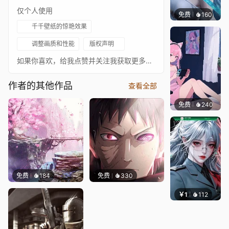
仅个人使用
免费
160
好看壁
千千壁纸的惊艳效果
调整画质和性能
版权声明
如果你喜欢，给我点赞并关注我获取更多内容，帧率设置为30
作者的其他作品
查看全部
免费
240
好看壁
免费
184
免费
330
￥1
112
宅婳氏