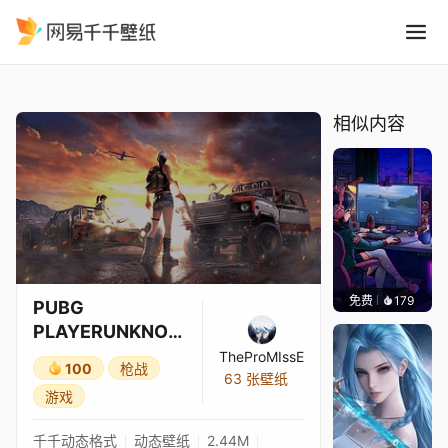
PUBG PLAYERUNKNOWNS 
精选
PUBG PLAYERUNKNOWN'S BATTLEGROUNDS 小队
相似内容
免费
179
𝑬𝒗𝒆𝑾𝒊𝒏
PUBG
PLAYERUNKNOW
N'S
TheProMIssE
100
枪战
BATTLEGROUND
63 张壁纸
游戏
S 小队
千千动态格式
动态壁纸
2.44M