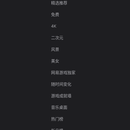
精选推荐
免费
4K
二次元
风景
美女
网易游戏独家
随时间变化
游戏成就墙
音乐桌面
热门榜