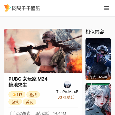
PUBG 女玩家 M24 绝地求生
精选
PUBG 女玩家 M24 绝地求生
相似内容
免费
548
小鬼
PUBG 女玩家 M24
绝地求生
TheProMIssE
117
枪战
63 张壁纸
游戏
美女
千千动态格式
动态壁纸
14.44M