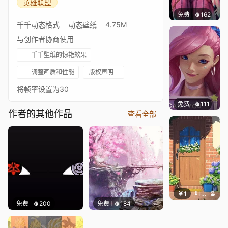
英雄联盟
免费
162
🅽🅴🅾
千千动态格式
动态壁纸
4.75M
与创作者协商使用
千千壁纸的惊艳效果
调整画质和性能
版权声明
将帧率设置为30
免费
111
Melon
作者的其他作品
查看全部
￥1
叮叮当当
免费
200
免费
184