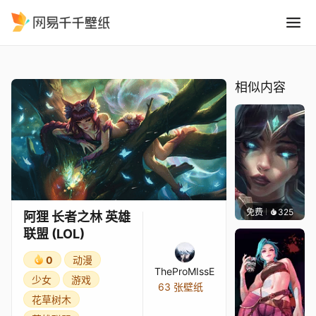
阿狸 长者之林 英雄联盟 LOL
精选
阿狸 长者之林 英雄联盟 (LOL)
相似内容
免费
325
｡✧Ma
阿狸 长者之林 英雄
联盟 (LOL)
0
动漫
TheProMIssE
少女
游戏
63 张壁纸
花草树木