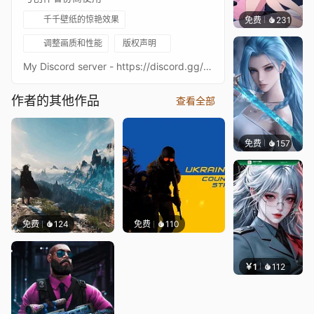
千千壁纸的惊艳效果
免费
231
好看壁
调整画质和性能
版权声明
My Discord server - https://discord.gg/zVms9TTNDHMy TikTok - https://www.tiktok.com/@cs2_club
作者的其他作品
查看全部
免费
157
好看壁
免费
124
免费
110
￥1
112
宅婳氏