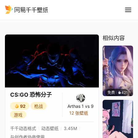
CS:GO 恐怖分子
精选
CS:GO 恐怖分子
相似内容
免费
421
好看壁
CS:GO 恐怖分子
92
枪战
Arthas 1 vs 9
12 张壁纸
游戏
千千动态格式
动态壁纸
3.45M
与创作者协商使用