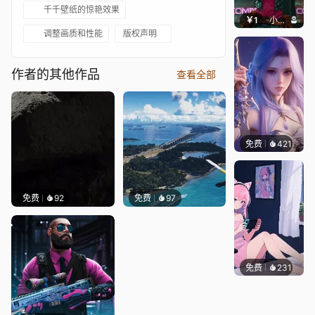
千千壁纸的惊艳效果
￥1
小鹿子
调整画质和性能
版权声明
作者的其他作品
查看全部
免费
421
好看壁
免费
92
免费
97
免费
231
好看壁