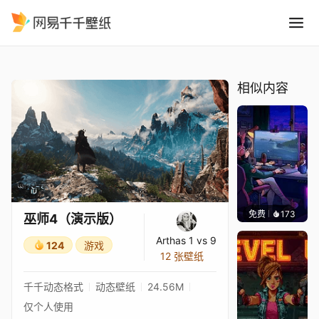
巫师4演示版
精选
巫师4（演示版）
相似内容
免费
173
𝑬𝒗𝒆𝑾𝒊𝒏
巫师4（演示版）
Arthas 1 vs 9
124
游戏
12 张壁纸
千千动态格式
动态壁纸
24.56M
仅个人使用