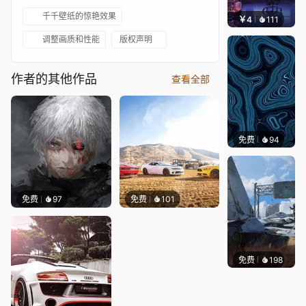
千千壁纸的惊艳效果
￥4
111
楚梦缘
调整画质和性能
版权声明
作者的其他作品
查看全部
免费
94
Parme
免费
97
免费
101
免费
198
Syxap