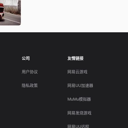
公司
友情链接
用户协议
网易云游戏
隐私政策
网易UU加速器
MuMu模拟器
网易发烧游戏
网易UU远程