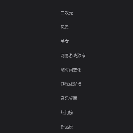
二次元
风景
美女
网易游戏独家
随时间变化
游戏成就墙
音乐桌面
热门榜
新品榜