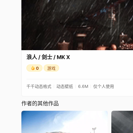
浪人 / 剑士 / MK X
0
游戏
千千动态格式
动态壁纸
6.6M
仅个人使用
作者的其他作品