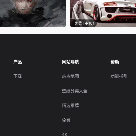
7
免费
101
产品
网站导航
帮助
下载
站点地图
功能指引
壁纸分类大全
精选推荐
免费
4K