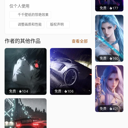
仅个人使用
免费
177
𝑬𝒗𝒆𝑾𝒊𝒏
千千壁纸的惊艳效果
调整画质和性能
版权声明
作者的其他作品
查看全部
免费
160
好看壁
免费
104
免费
106
免费
421
好看壁