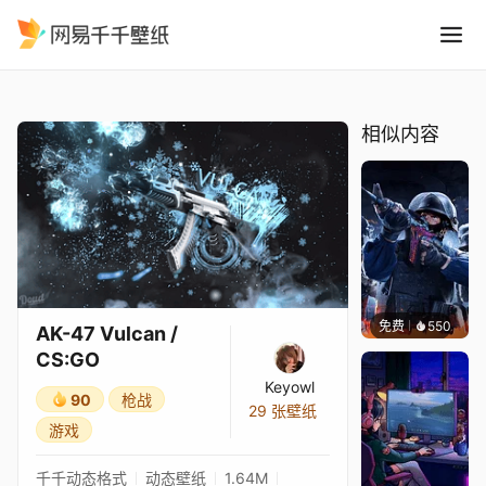
AK-47 Vulcan / CS:GO
精选
AK-47 Vulcan / CS:GO
相似内容
免费
550
小鬼
AK-47 Vulcan /
CS:GO
Keyowl
90
枪战
29 张壁纸
游戏
千千动态格式
动态壁纸
1.64M