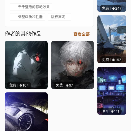
千千壁纸的惊艳效果
免费
247
Syxap
调整画质和性能
版权声明
作者的其他作品
查看全部
免费
192
Syxap
免费
104
免费
97
￥4
111
楚梦缘