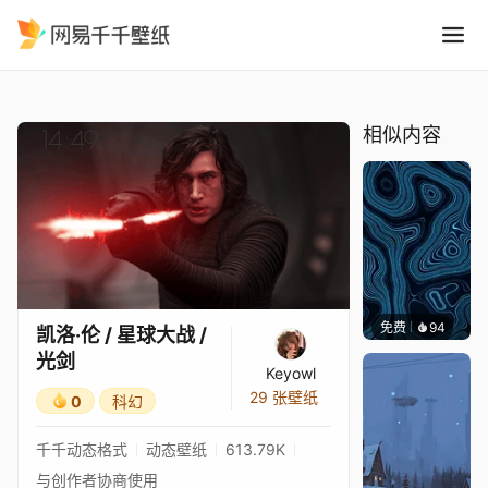
凯洛·伦 / 星球大战 / 光剑
精选
凯洛·伦 / 星球大战 / 光剑
相似内容
免费
94
Parme
凯洛·伦 / 星球大战 /
光剑
Keyowl
29 张壁纸
0
科幻
千千动态格式
动态壁纸
613.79K
与创作者协商使用