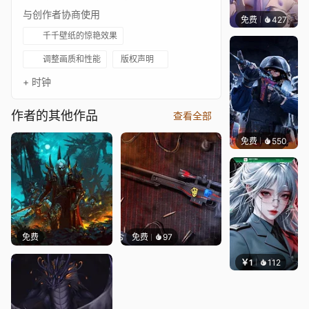
与创作者协商使用
免费
427
好看壁
千千壁纸的惊艳效果
调整画质和性能
版权声明
+ 时钟
作者的其他作品
查看全部
免费
550
小鬼
免费
免费
97
￥1
112
宅婳氏