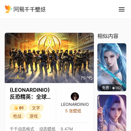
LEONARDINIO 反恐精英：全球
精选
(LEONARDINIO) 反恐精英：全球攻势 cs go
相似内容
免费
162
好看壁
(LEONARDINIO)
反恐精英：全球
攻势 cs go
LEONARDINIO
91
文字
5 张壁纸
枪战
游戏
千千动态格式
动态壁纸
9.47M