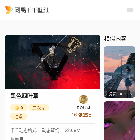
黑色四叶草
精选
黑色四叶草
相似内容
免费
2015
辰东
黑色四叶草
0
二次元
ROUM
16 张壁纸
动漫
千千动态格式
动态壁纸
22.09M
仅商用