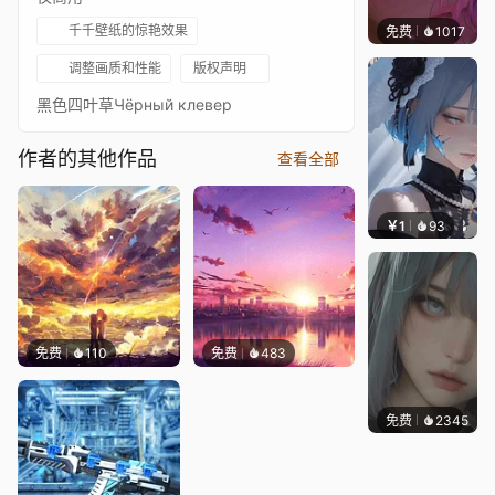
千千壁纸的惊艳效果
免费
1017
辰东壁
调整画质和性能
版权声明
黑色四叶草Чёрный клевер
作者的其他作品
查看全部
￥1
93
辰东壁
免费
110
免费
483
免费
2345
辰东