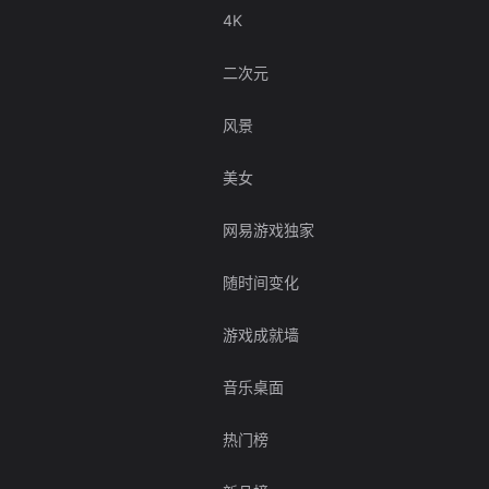
4K
二次元
风景
美女
网易游戏独家
随时间变化
游戏成就墙
音乐桌面
热门榜