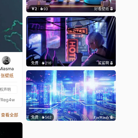
￥2
93
好看壁纸
免费
216
鲨鲨啊
Miasma
1 张壁纸
权声明
fReg4w
查看全部
免费
562
𝑬𝒗𝒆𝑾𝒊𝒏𝒅𝒚