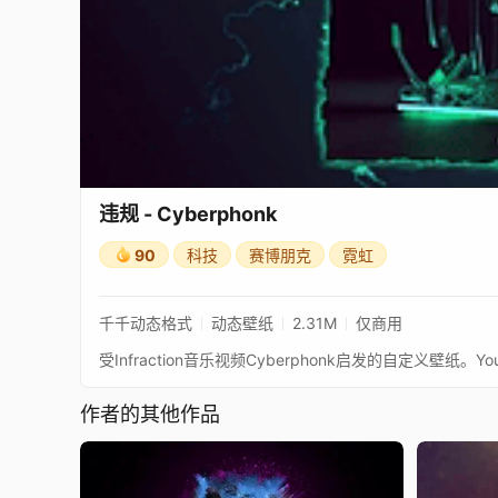
违规 - Cyberphonk
90
科技
赛博朋克
霓虹
千千动态格式
动态壁纸
2.31M
仅商用
受Infraction音乐视频Cyberphonk启发的自定义壁纸。YouTu
作者的其他作品