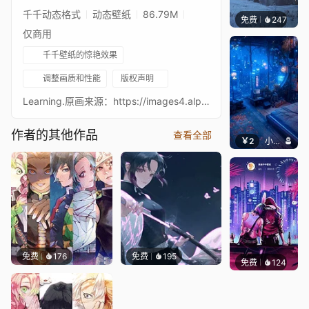
ル-].
千千动态格式
动态壁纸
86.79M
免费
247
Syxap
仅商用
千千壁纸的惊艳效果
调整画质和性能
版权声明
Learning.原画来源：https://images4.alphacoders.com/105/1055913.jpg
作者的其他作品
查看全部
￥2
小皮球
免费
176
免费
195
免费
124
鲨鲨啊