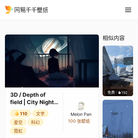
3D / Depth of field City Nig
精选
3D / Depth of field | City Night on Jupiter's Moon | On my Own [ Lyrics - 東京喰種 -トーキョーグール-].
相似内容
免费
192
Syxap
3D / Depth of
field | City Night
on Jupiter's Moon
110
文字
Melon Pan
| On my Own [
100 张壁纸
星空
科幻
Lyrics - 東京喰種 -
霓虹
トーキョーグー