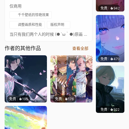
仅商用
免费
942
辰东壁
千千壁纸的惊艳效果
调整画质和性能
版权声明
当只有我们两个人的时候 (●´ω｀●)原画 : https://static.zerochan.net/Hayasaka.Ai.full.2918225.jpg?fbclid=IwAR3cHrAMy98dqZS0XgJ1CLa-lfFAoX5aj_GlN86k6OnxwTQ_W8Vb3sxT9PI
作者的其他作品
查看全部
免费
470
辰东壁
免费
195
免费
176
免费
922
辰东壁