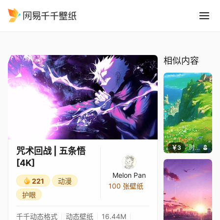
咒术回战 五条悟 4K
精选
咒术回战 | 五条悟 [4K]
相似内容
￥3
时光云廊
咒术回战 | 五条悟
[4K]
Melon Pan
221
动漫
100 张壁纸
护眼
千千动态格式
动态壁纸
16.44M