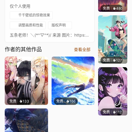
仅个人使用
免费
480
ROUM
千千壁纸的惊艳效果
调整画质和性能
版权声明
五条老师！＼(*^▽^*)/ 来源 图片：https://wallpapersden.com/jujutsu-kaisen-satoru-gojo-wallpaper/ 歌曲：https://www.youtube.com/watch?v=phqPyCUF5Fk
作者的其他作品
查看全部
免费
127
TheBe
免费
133
免费
166
免费
112
渔小小