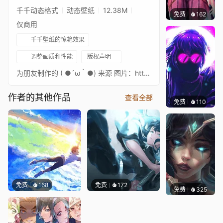
千千动态格式
动态壁纸
12.38M
免费
162
🅽🅴🅾
仅商用
千千壁纸的惊艳效果
调整画质和性能
版权声明
为朋友制作的 ( ●´ω｀●) 来源 图片：https://mocah.org/344077-seraphine-lol-league-of-legends-video-game.html 音乐：https://www.youtube.com/watch?v=O11UcwRctAE
作者的其他作品
查看全部
免费
110
VortFX
免费
168
免费
172
免费
325
｡✧Ma