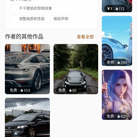
千千壁纸的惊艳效果
￥1
112
宅婳氏
调整画质和性能
版权声明
作者的其他作品
查看全部
免费
299
Ado
免费
103
免费
95
免费
421
好看壁