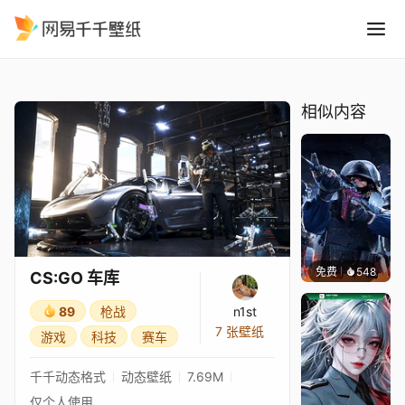
CS:GO 车库
精选
CS:GO 车库
相似内容
免费
548
小鬼
CS:GO 车库
89
枪战
n1st
7 张壁纸
游戏
科技
赛车
千千动态格式
动态壁纸
7.69M
仅个人使用