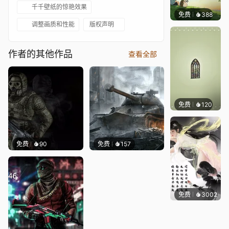
千千壁纸的惊艳效果
免费
388
渔小小
调整画质和性能
版权声明
作者的其他作品
查看全部
免费
120
木木洗
免费
90
免费
157
免费
3002
小佛