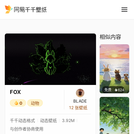
FOX
精选
FOX
相似内容
免费
624
渔小小
FOX
BLADE
0
动物
12 张壁纸
千千动态格式
动态壁纸
3.92M
与创作者协商使用