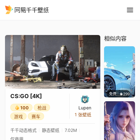
CS:GO 4K
精选
CS:GO [4K]
相似内容
免费
299
Ado
CS:GO [4K]
100
枪战
Lupen
1 张壁纸
游戏
赛车
千千动态格式
静态壁纸
7.02M
仅商用