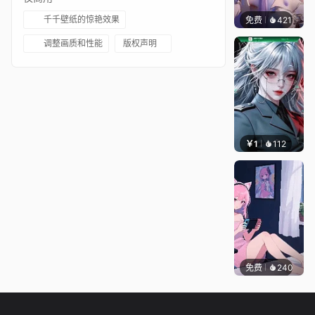
千千壁纸的惊艳效果
免费
421
好看壁
调整画质和性能
版权声明
￥1
112
宅婳氏
免费
240
好看壁