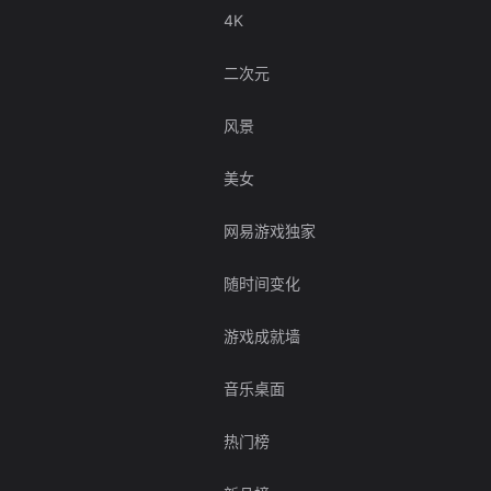
4K
二次元
风景
美女
网易游戏独家
随时间变化
游戏成就墙
音乐桌面
热门榜