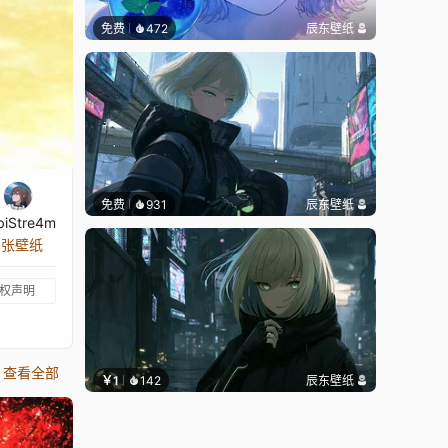
免费
472
辰东壁纸
免费
931
辰东壁纸
biStre4m
5 张壁纸
权声明
查看全部
￥1
142
辰东壁纸