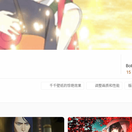
Bo
1
千千壁纸的惊艳效果
调整画质和性能
版