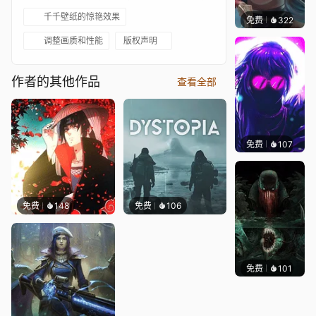
千千壁纸的惊艳效果
免费
322
｡✧Ma
调整画质和性能
版权声明
作者的其他作品
查看全部
免费
107
VortFX
免费
148
免费
106
免费
101
Kyllar