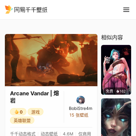
Arcane Vandar 熔岩
精选
Arcane Vandar | 熔岩
相似内容
免费
162
🅽🅴🅾
Arcane Vandar | 熔
岩
BobiStre4m
0
游戏
15 张壁纸
英雄联盟
千千动态格式
动态壁纸
4.6M
仅商用