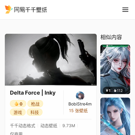
Delta Force Inky
精选
Delta Force | Inky
相似内容
￥1
112
宅婳氏
Delta Force | Inky
0
枪战
BobiStre4m
15 张壁纸
游戏
科技
千千动态格式
动态壁纸
9.73M
仅商用