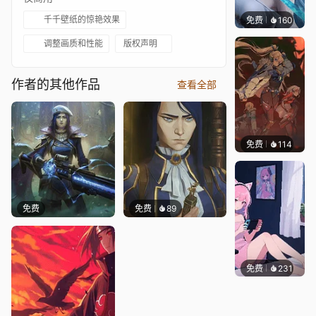
千千壁纸的惊艳效果
免费
160
好看壁
调整画质和性能
版权声明
作者的其他作品
查看全部
免费
114
Nesu
免费
免费
89
免费
231
好看壁