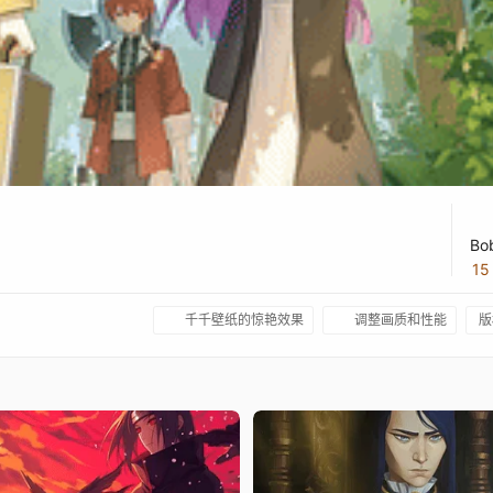
Bo
1
千千壁纸的惊艳效果
调整画质和性能
版