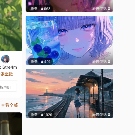
免费
963
辰东壁纸
免费
497
辰东壁纸
biStre4m
5 张壁纸
权声明
查看全部
免费
1929
辰东壁纸