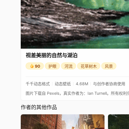
视差美丽的自然与湖泊
90
护眼
河流
花草树木
风景
千千动态格式
动态壁纸
4.68M
与创作者协商使用
图片下载自 Pexels，真实作者为：Ian Turnell。所
作者的其他作品