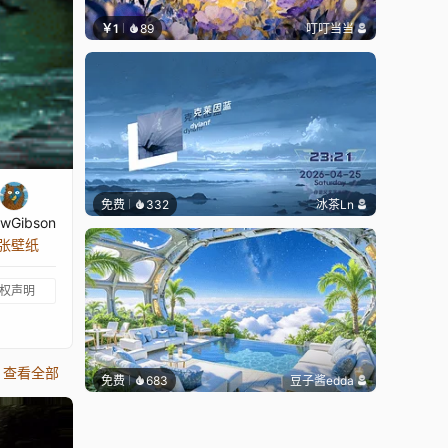
￥1
89
叮叮当当
免费
332
冰茶Ln
wGibson
 张壁纸
权声明
查看全部
免费
683
豆子酱edda