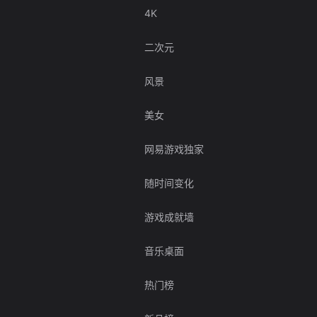
4K
二次元
风景
美女
网易游戏独家
随时间变化
游戏成就墙
音乐桌面
热门榜