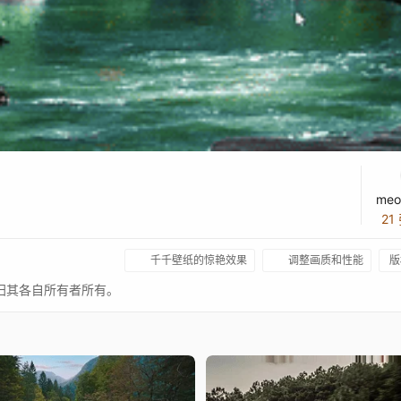
meo
21
千千壁纸的惊艳效果
调整画质和性能
版
有权利归其各自所有者所有。