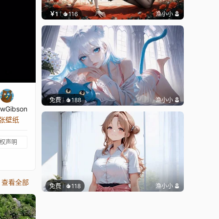
￥1
116
渔小小
免费
188
渔小小
wGibson
 张壁纸
权声明
查看全部
免费
118
渔小小