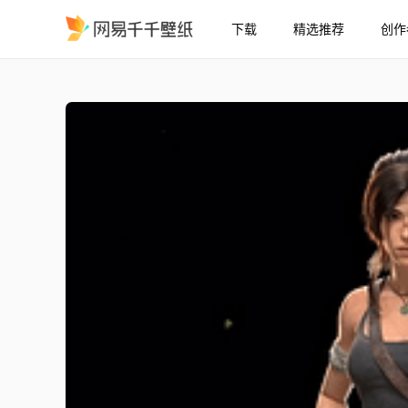
下载
精选推荐
创作
视差劳拉·克劳馥 古墓丽影
精选
视差劳拉·克劳馥 古墓丽影