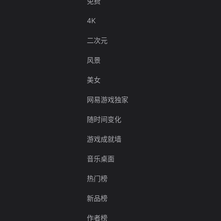
免费
4K
二次元
风景
美女
网易游戏独家
随时间变化
游戏成就墙
音乐桌面
热门榜
新品榜
作者榜