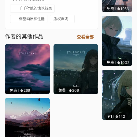
千千壁纸的惊艳效果
免费
1956
辰东壁
调整画质和性能
版权声明
作者的其他作品
查看全部
免费
1032
辰东
免费
269
免费
209
￥1
142
辰东壁