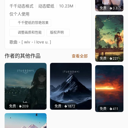
千千动态格式
动态壁纸
10.23M
免费
3.8万
豆子酱e
仅个人使用
千千壁纸的惊艳效果
调整画质和性能
版权声明
歌曲 - [ wiv - i love u. ]
作者的其他作品
查看全部
免费
227
Max
免费
209
免费
1872
免费
411
辰东壁