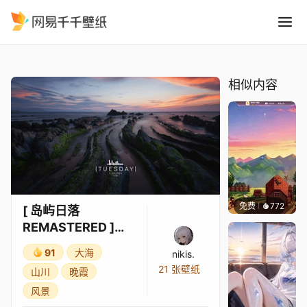
岛屿日落 REMASTERED 4k
精选
[ 岛屿日落 REMASTERED ] [4k ]
相似内容
免费
772
鲨鲨啊
[ 岛屿日落
REMASTERED ]
[4k ]
91
大海
nikis.
21 张壁纸
山川
晚霞
风景