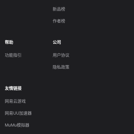
新品榜
作者榜
帮助
公司
功能指引
用户协议
隐私政策
友情链接
网易云游戏
网易UU加速器
MuMu模拟器