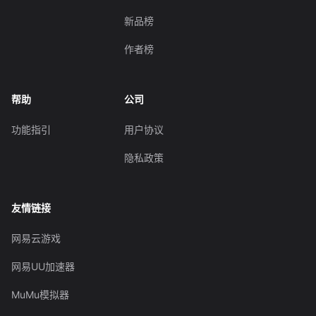
新品榜
作者榜
帮助
公司
功能指引
用户协议
隐私政策
友情链接
网易云游戏
网易UU加速器
MuMu模拟器