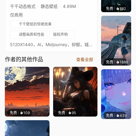
千千动态格式
静态壁纸
4.99M
免费
882
辰东壁
仅商用
千千壁纸的惊艳效果
调整画质和性能
版权声明
5120X1440，AI，Midjourney，抑郁，城市，半动画，超宽屏
作者的其他作品
查看全部
免费
1886
辰东壁
免费
109
免费
95
免费
439
辰东壁