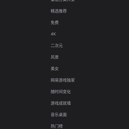
精选推荐
免费
4K
二次元
风景
美女
网易游戏独家
随时间变化
游戏成就墙
音乐桌面
热门榜