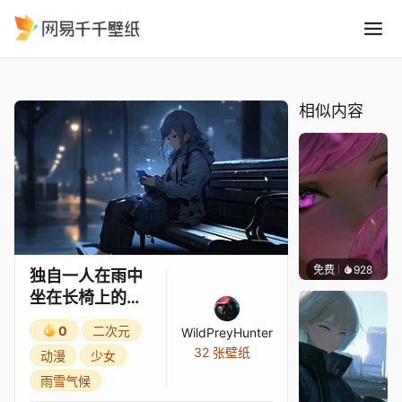
独自一人在雨中坐在长椅上的
精选
独自一人在雨中坐在长椅上的动漫女孩
相似内容
免费
928
辰东壁
独自一人在雨中
坐在长椅上的动
漫女孩
0
二次元
WildPreyHunter
32 张壁纸
动漫
少女
雨雪气候