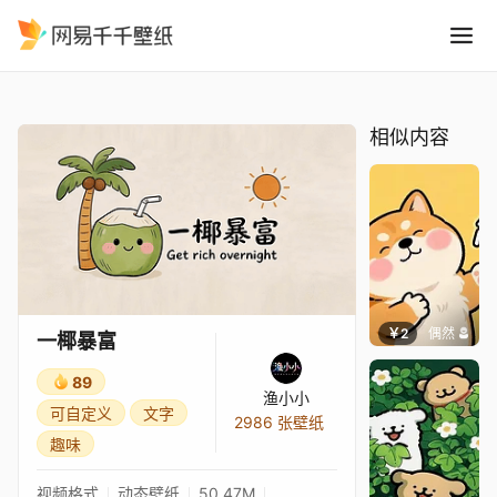
一椰暴富
精选
一椰暴富
相似内容
￥2
偶然
一椰暴富
89
渔小小
可自定义
文字
2986 张壁纸
趣味
视频格式
动态壁纸
50.47M