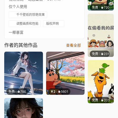
仅个人使用
免费
720
渔小小
千千壁纸的惊艳效果
调整画质和性能
版权声明
一椰暴富
作者的其他作品
查看全部
免费
231
渔小小
免费
786
￥2
5601
免费
203
渔小小