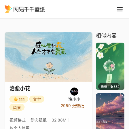
治愈小花
精选
治愈小花
相似内容
免费
882
好看壁
治愈小花
111
文字
渔小小
2959 张壁纸
风景
视频格式
动态壁纸
32.88M
仅个人使用