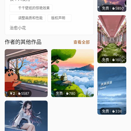
千千壁纸的惊艳效果
免费
5850
冰茶L
调整画质和性能
版权声明
治愈小花
作者的其他作品
查看全部
免费
160
渔小小
￥2
5587
免费
780
免费
336
冰茶Ln