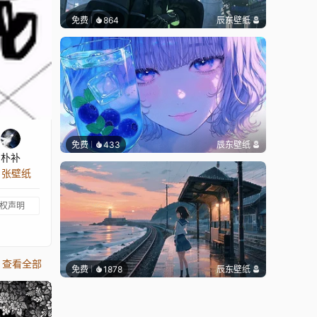
免费
864
辰东壁纸
免费
433
辰东壁纸
朴补
3 张壁纸
权声明
查看全部
免费
1878
辰东壁纸