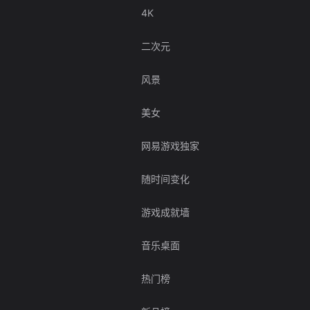
4K
二次元
风景
美女
网易游戏独家
随时间变化
游戏成就墙
音乐桌面
热门榜