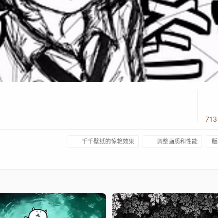
71
千千壁纸的惊艳效果
调整画质和性能
版