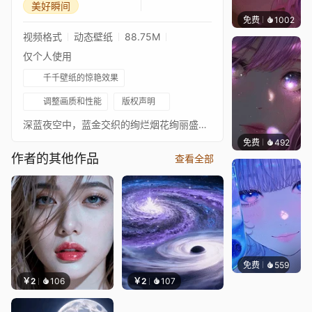
美好瞬间
免费
1002
辰东
视频格式
动态壁纸
88.75M
仅个人使用
千千壁纸的惊艳效果
调整画质和性能
版权声明
深蓝夜空中，蓝金交织的绚烂烟花绚丽盛放，人群驻足观赏，有人举起手机记录这份浪漫时刻。
免费
492
辰东壁
作者的其他作品
查看全部
免费
559
辰东壁
￥2
106
￥2
107