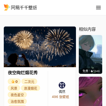
夜空绚烂烟花秀
精选
夜空绚烂烟花秀
相似内容
免费
1146
辰东壁
夜空绚烂烟花秀
0
二次元
风景
浪漫烟花
偶然
夜色星空
496 张壁纸
治愈氛围