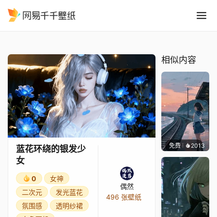
蓝花环绕的银发少女
精选
蓝花环绕的银发少女
相似内容
免费
2013
辰东
蓝花环绕的银发少
女
0
女神
偶然
二次元
发光蓝花
496 张壁纸
氛围感
透明纱裙